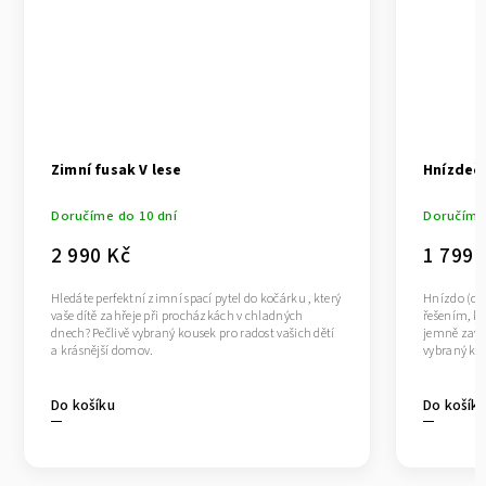
Zimní fusak V lese
Hnízdečk
Doručíme do 10 dní
Doručíme 
2 990 Kč
1 799 
Hledáte perfektní zimní spací pytel do kočárku , který
Hnízdo (dě
vaše dítě zahřeje při procházkách v chladných
řešením, kt
dnech? Pečlivě vybraný kousek pro radost vašich dětí
jemně zavin
a krásnější domov.
vybraný kou
Do košíku
Do košík