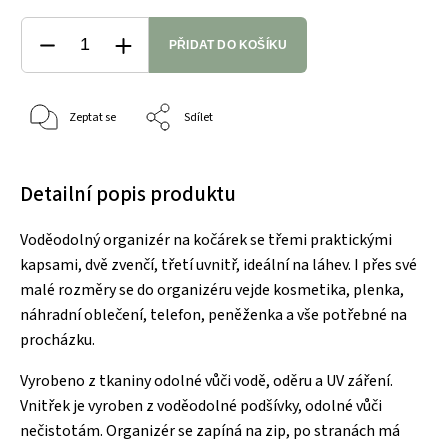
PŘIDAT DO KOŠÍKU
Zeptat se
Sdílet
Detailní popis produktu
Voděodolný organizér na kočárek se třemi praktickými
kapsami, dvě zvenčí, třetí uvnitř, ideální na láhev. I přes své
malé rozměry se do organizéru vejde kosmetika, plenka,
náhradní oblečení, telefon, peněženka a vše potřebné na
procházku.
Vyrobeno z tkaniny odolné vůči vodě, oděru a UV záření.
Vnitřek je vyroben z voděodolné podšívky, odolné vůči
nečistotám. Organizér se zapíná na zip, po stranách má