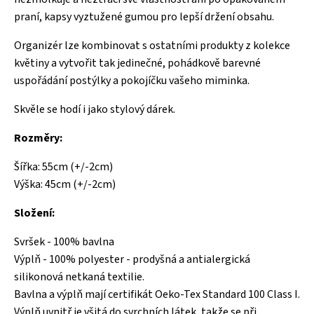
praní, kapsy vyztužené gumou pro lepší držení obsahu.
Organizér lze kombinovat s ostatními produkty z kolekce
květiny a vytvořit tak jedinečné, pohádkově barevné
uspořádání postýlky a pokojíčku vašeho miminka.
Skvěle se hodí i jako stylový dárek.
Rozměry:
Šířka: 55cm (+/-2cm)
Výška: 45cm (+/-2cm)
Složení:
Svršek - 100% bavlna
Výplň - 100% polyester - prodyšná a antialergická
silikonová netkaná textilie.
Bavlna a výplň mají certifikát Oeko-Tex Standard 100 Class I.
Výplň uvnitř je všitá do svrchních látek, takže se při