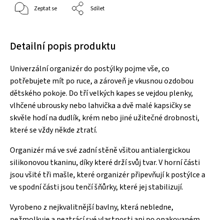
Zeptat se
Sdílet
Detailní popis produktu
Univerzální organizér do postýlky pojme vše, co
potřebujete mít po ruce, a zároveň je vkusnou ozdobou
dětského pokoje. Do tří velkých kapes se vejdou plenky,
vlhčené ubrousky nebo lahvička a dvě malé kapsičky se
skvěle hodí na dudlík, krém nebo jiné užitečné drobnosti,
které se vždy někde ztratí.
Organizér má ve své zadní stěně všitou antialergickou
silikonovou tkaninu, díky které drží svůj tvar. V horní části
jsou všité tři mašle, které organizér připevňují k postýlce a
ve spodní části jsou tenčí šňůrky, které jej stabilizují.
Vyrobeno z nejkvalitnější bavlny, která nebledne,
nežmolkuje a neztrácí své vlastnosti ani po opakovaném