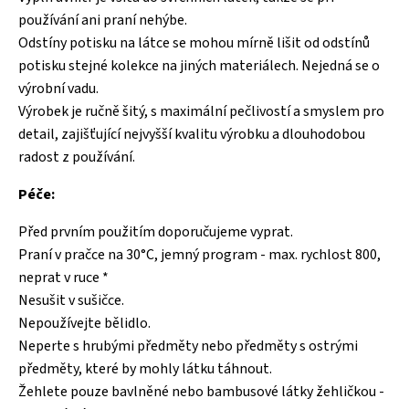
používání ani praní nehýbe.
Odstíny potisku na látce se mohou mírně lišit od odstínů
potisku stejné kolekce na jiných materiálech. Nejedná se o
výrobní vadu.
Výrobek je ručně šitý, s maximální pečlivostí a smyslem pro
detail, zajišťující nejvyšší kvalitu výrobku a dlouhodobou
radost z používání.
Péče:
Před prvním použitím doporučujeme vyprat.
Praní v pračce na 30°C, jemný program - max. rychlost 800,
neprat v ruce *
Nesušit v sušičce.
Nepoužívejte bělidlo.
Neperte s hrubými předměty nebo předměty s ostrými
předměty, které by mohly látku táhnout.
Žehlete pouze bavlněné nebo bambusové látky žehličkou -