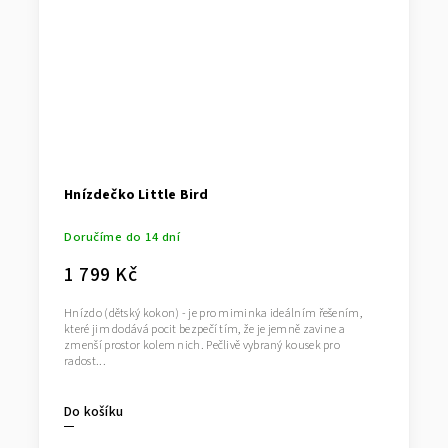
Hnízdečko Little Bird
Doručíme do 14 dní
1 799 Kč
Hnízdo (dětský kokon) - je pro miminka ideálním řešením,
které jim dodává pocit bezpečí tím, že je jemně zavine a
zmenší prostor kolem nich. Pečlivě vybraný kousek pro
radost...
Do košíku