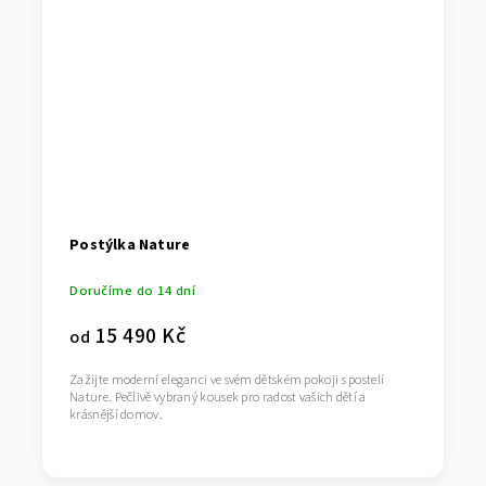
Postýlka Nature
Doručíme do 14 dní
15 490 Kč
od
Zažijte moderní eleganci ve svém dětském pokoji s postelí
Nature. Pečlivě vybraný kousek pro radost vašich dětí a
krásnější domov.