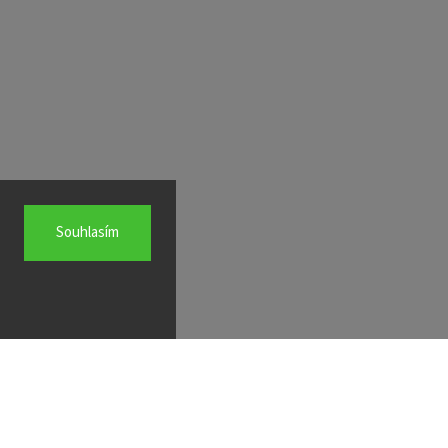
Souhlasím
info
@
joiky.cz
+420 777 049 685