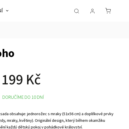
BÍ
NÁBYTEK
SLADKÉ SNY
Dárky pro dě
oho
 199 Kč
DORUČÍME DO 10 DNÍ
 sada obsahuje: jednorožec s mraky (51x56 cm) a doplňkové prvky
zdy, mraky, květiny). Originální design, který během okamžiku
ění každý dětský pokoj v pohádkové království.