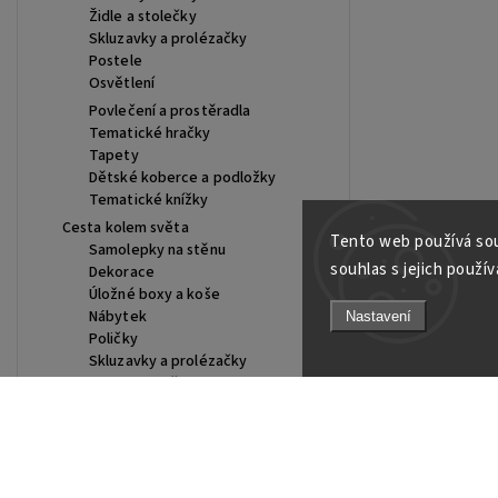
Židle a stolečky
Skluzavky a prolézačky
Postele
Osvětlení
Povlečení a prostěradla
Tematické hračky
Tapety
Dětské koberce a podložky
Tematické knížky
Cesta kolem světa
Tento web používá sou
Samolepky na stěnu
souhlas s jejich použív
Dekorace
Úložné boxy a koše
Nábytek
Nastavení
Poličky
Skluzavky a prolézačky
Stany a skrýše
Osvětlení
Suché bazénky
Židle a stolečky
Postele
Facebook
Instagram
https://www.youtube.com/@Joiky