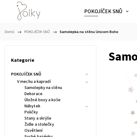
POKOJÍČEK SNŮ
Domů
/
POKOJÍČEK SNŮ
/
Samolepka na stěnu Unicorn Boho
Samo
Kategorie
POKOJÍČEK SNŮ
V mechu a kapradí
Samolepky na stěnu
Dekorace
Úložné boxy a koše
Nábytek
Poličky
Stany a skrýše
Židle a stolečky
Osvětlení
Suché bazénky