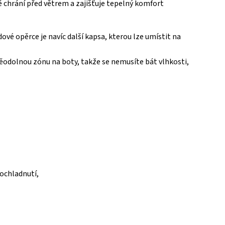
ě chrání před větrem a zajišťuje tepelný komfort
ové opěrce je navíc další kapsa, kterou lze umístit na
ěodolnou zónu na boty, takže se nemusíte bát vlhkosti,
rochladnutí,