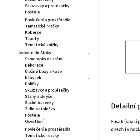
Skluzavky a prolézačky
Postele
Povlečení a prostěradla
Tematické hračky
Koberce
Tapety
Tematické knížky
Jedeme do Afriky
Samolepky na stěnu
Dekorace
Úložné boxy a koše
Nábytek
Poličky
Skluzavky a prolézačky
Stany a skrýše
Suché bazénky
Detailní
Židle a stolečky
Postele
Fusak (spací 
Osvětlení
dnech i v noci.
Povlečení a prostěradla
Tematické hračky