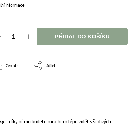
ilní informace
PŘIDAT DO KOŠÍKU
Zeptat se
Sdílet
ky
- díky němu budete mnohem lépe vidět v šedivých