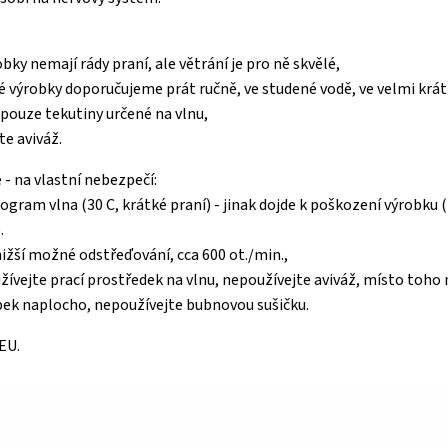
bky nemají rády praní, ale větrání je pro ně skvělé,
é výrobky doporučujeme prát ručně, ve studené vodě, ve velmi krát
 pouze tekutiny určené na vlnu,
te aviváž.
 - na vlastní nebezpečí:
rogram vlna (30 C, krátké praní) - jinak dojde k poškození výrobku (
.
nižší možné odstřeďování, cca 600 ot./min.,
užívejte prací prostředek na vlnu, nepoužívejte aviváž, místo toho
bek naplocho, nepoužívejte bubnovou sušičku.
 EU.