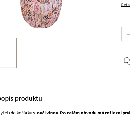
Deta
 popis produktu
pytel) do kočárku s
ovčí vlnou
.
Po celém obvodu má reflexní prv