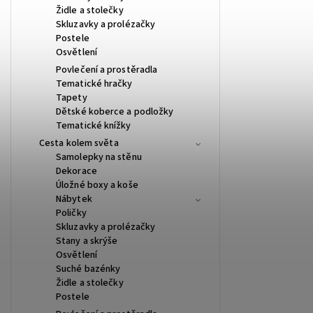
Židle a stolečky
Skluzavky a prolézačky
Postele
Osvětlení
Povlečení a prostěradla
Tematické hračky
Tapety
Dětské koberce a podložky
Tematické knížky
Cesta kolem světa
Samolepky na stěnu
Dekorace
Úložné boxy a koše
Nábytek
Poličky
Skluzavky a prolézačky
Stany a skrýše
Osvětlení
Suché bazénky
Židle a stolečky
Postele