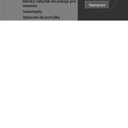
Dětský nábytek do pokoje pro
Nastavení
miminka
Samolepky
Vybavení do postýlky
Tapety
Dekorace
Úložné boxy a koše
Doplňky ke kočárku
Facebook
Instagram
https://www.youtube.com/@Joiky
Fusaky do kočárku
Vánoční kouzlo
DOPLŇKY DO POKOJÍČKU
KDO SI HRAJE, NEZLOBÍ
Montessori hračky
Montessori houpačky
Piklerové trojúhelníky
Activity Board
Teepee stany a domečky
Skluzavky, houpačky a prolézačky
Prolézačky
Dřevěné hračky