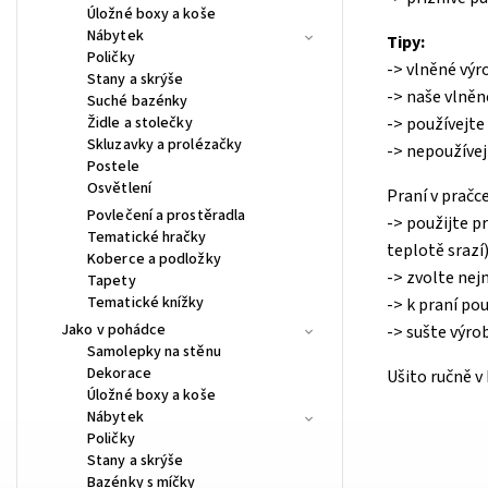
Úložné boxy a koše
Nábytek
Tipy:
Poličky
-> vlněné výro
Stany a skrýše
-> naše vlněn
Suché bazénky
Židle a stolečky
-> používejte
Skluzavky a prolézačky
-> nepoužívej
Postele
Osvětlení
Praní v pračce
Povlečení a prostěradla
-> použijte p
Tematické hračky
teplotě srazí)
Koberce a podložky
-> zvolte nej
Tapety
Tematické knížky
-> k praní po
Jako v pohádce
-> sušte výro
Samolepky na stěnu
Dekorace
Ušito ručně v
Úložné boxy a koše
Nábytek
Poličky
Stany a skrýše
Bazénky s míčky