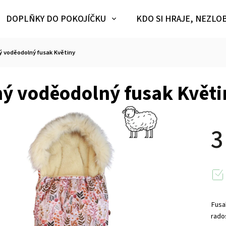
DOPLŇKY DO POKOJÍČKU
KDO SI HRAJE, NEZLO
ý voděodolný fusak Květiny
ý voděodolný fusak Květi
3
Fusak
rados