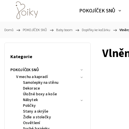
POKOJÍČEK SNŮ
Domů
/
POKOJÍČEK SNŮ
/
Baby boom
/
Doplňky ke kočárku
/
Vlněn
Vlněn
Kategorie
POKOJÍČEK SNŮ
V mechu a kapradí
Samolepky na stěnu
Dekorace
Úložné boxy a koše
Nábytek
Poličky
Stany a skrýše
Židle a stolečky
Osvětlení
Suché bazénky