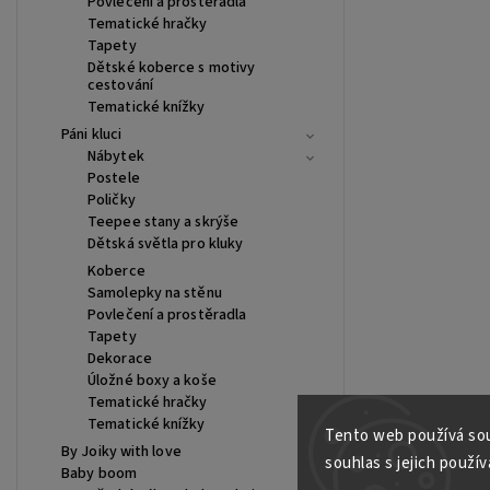
Povlečení a prostěradla
Tematické hračky
Tapety
Dětské koberce s motivy
cestování
Tematické knížky
Páni kluci
Nábytek
Postele
Poličky
Teepee stany a skrýše
Dětská světla pro kluky
Koberce
Samolepky na stěnu
Povlečení a prostěradla
Tapety
Dekorace
Úložné boxy a koše
Tematické hračky
Tematické knížky
Tento web používá sou
By Joiky with love
souhlas s jejich použív
Baby boom