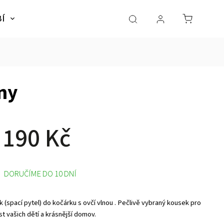
BÍ
NÁBYTEK
SLADKÉ SNY
Dárky pro dě
ny
 190 Kč
DORUČÍME DO 10 DNÍ
 (spací pytel) do kočárku s ovčí vlnou . Pečlivě vybraný kousek pro
t vašich dětí a krásnější domov.