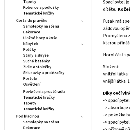
Tapety
Spací pytel j
Koberce a podložky
dítěte.
Kožeš
Tematické knížky
Cesta do pravěku
Fusak má spec
Samolepky na stěnu
zádovou opěrk
Dekorace
Promyšlená zó
Úložné boxy a koše
kterou přináš
Nábytek
Poličky
Horní část sp
Stany a skrýše
Suché bazénky
Složení:
Židle a stolečky
Skluzavky a prolézačky
vnitřní látka:
Postele
vnější látka:
Osvětlení
Povlečení a prostěradla
Díky ovčí vln
Tematické hračky
-> spací pyte
Tapety
-> absorbuje 
Tematické knížky
-> pokožka ba
Pod hladinou
-> spací pyte
Samolepky na stěnu
Dekorace
-> příznivě p