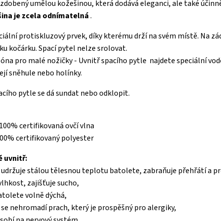
e zdobený umělou kožešinou, která dodává eleganci, ale také účinn
ina je zcela odnímatelná
.
iální protiskluzový prvek, díky kterému drží na svém místě. Na zád
u kočárku. Spací pytel nelze srolovat.
na pro malé nožičky - Uvnitř spacího pytle najdete speciální vod
ejí sněhule nebo holínky.
acího pytle se dá sundat nebo odklopit.
 100% certifikovaná ovčí vlna
 100% certifikovaný polyester
ě uvnitř:
l udržuje stálou tělesnou teplotu batolete, zabraňuje přehřátí a p
vlhkost, zajišťuje sucho,
tolete volně dýchá,
l se nehromadí prach, který je prospěšný pro alergiky,
ůsobí na nervový systém.