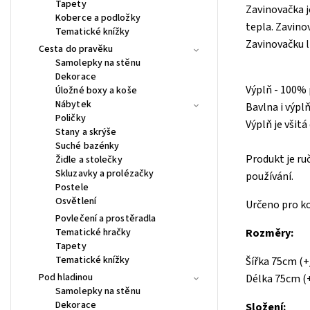
Tapety
Zavinovačka j
Koberce a podložky
tepla. Zavino
Tematické knížky
Zavinovačku 
Cesta do pravěku
Samolepky na stěnu
Dekorace
Výplň - 100%
Úložné boxy a koše
Nábytek
Bavlna i výpl
Poličky
Výplň je všit
Stany a skrýše
Suché bazénky
Produkt je ru
Židle a stolečky
Skluzavky a prolézačky
používání.
Postele
Osvětlení
Určeno pro ko
Povlečení a prostěradla
Tematické hračky
Rozměry:
Tapety
Tematické knížky
Šířka 75cm (
Pod hladinou
Délka 75cm (
Samolepky na stěnu
Dekorace
Složení: