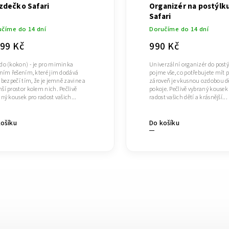
zdečko Safari
Organizér na postýlk
Safari
číme do 14 dní
Doručíme do 14 dní
799 Kč
990 Kč
do (kokon) - je pro miminka
Univerzální organizér do postý
lním řešením, které jim dodává
pojme vše, co potřebujete mít p
 bezpečí tím, že je jemně zavine a
zároveň je vkusnou ozdobou d
í prostor kolem nich. Pečlivě
pokoje. Pečlivě vybraný kousek
ný kousek pro radost vašich...
radost vašich dětí a krásnější...
košíku
Do košíku