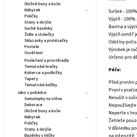
Úložné boxy a koše
Nábytek
Svršek - 100%
Poličky
Výplň - 100% 
Stany a skrýše
Bavlna a výpl
Suché bazénky
Výplň uvnitř j
Židle a stolečky
Skluzavky a prolézačky
Odstíny potis
Postele
Výrobek je ru
Osvětlení
Určeno pro dě
Povlečení a prostěradla
Tematické hračky
Péče:
Koberce a podložky
Tapety
Před prvním 
Tematické knížky
Praní v pračc
Jako v pohádce
Nesušit v suši
Samolepky na stěnu
Dekorace
Nepoužívejte 
Úložné boxy a koše
Neperte s hr
Nábytek
Žehlete pouz
Poličky
V důsledku po
Stany a skrýše
Bazénky s míčky
na intenzitě.