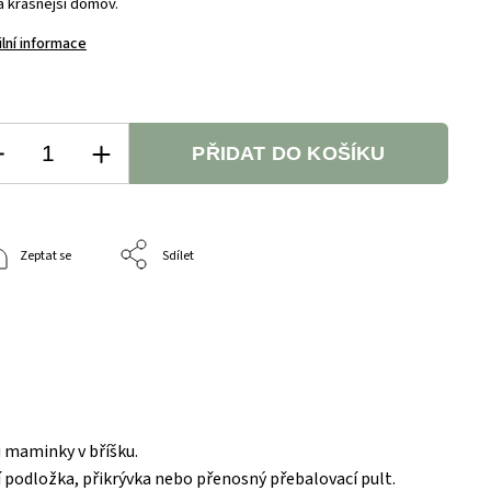
a krásnější domov.
ilní informace
PŘIDAT DO KOŠÍKU
Zeptat se
Sdílet
 maminky v bříšku.
 podložka, přikrývka nebo přenosný přebalovací pult.