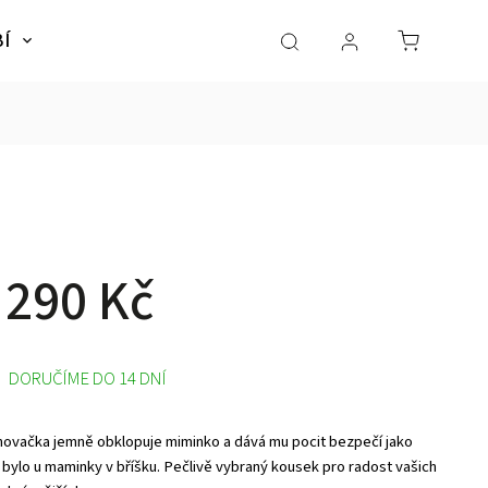
BÍ
NÁBYTEK
SLADKÉ SNY
Dárky pro dě
 290 Kč
DORUČÍME DO 14 DNÍ
novačka jemně obklopuje miminko a dává mu pocit bezpečí jako
 bylo u maminky v bříšku. Pečlivě vybraný kousek pro radost vašich