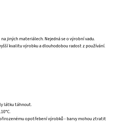
 na jiných materiálech. Nejedná se o výrobní vadu.
jvyšší kvalitu výrobku a dlouhodobou radost z používání.
y látku táhnout.
110°C.
k přirozenému opotřebení výrobků - barvy mohou ztratit