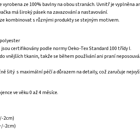
e vyrobena ze 100% bavlny na obou stranách. Uvnitř je vyplněna a
vačka má široký pásek na zavazování a nastavování.
lze kombinovat s různými produkty se stejným motivem.
 polyester
ň jsou certifikovány podle normy Oeko-Tex Standard 100 třídy I.
á do vnějších tkanin, takže se během používání ani praní neposouvá
čně šitý s maximální péčí a důrazem na detaily, což zaručuje nejvy
jence ve věku 0 až 4 měsíce.
+/-2cm)
+/-2cm)