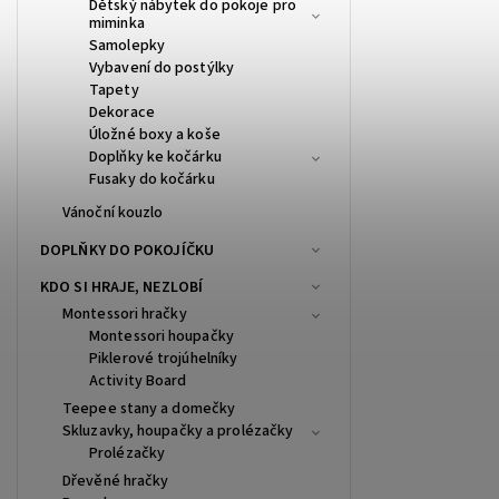
Dětský nábytek do pokoje pro
miminka
Samolepky
Vybavení do postýlky
Tapety
Dekorace
Úložné boxy a koše
Doplňky ke kočárku
Fusaky do kočárku
Vánoční kouzlo
DOPLŇKY DO POKOJÍČKU
KDO SI HRAJE, NEZLOBÍ
Montessori hračky
Montessori houpačky
Piklerové trojúhelníky
Activity Board
Teepee stany a domečky
Skluzavky, houpačky a prolézačky
Prolézačky
Dřevěné hračky