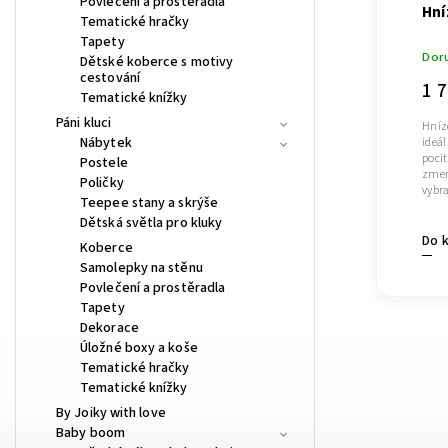
Povlečení a prostěradla
Hní
Tematické hračky
Tapety
Doru
Dětské koberce s motivy
cestování
1 
Tematické knížky
Páni kluci
Hníz
Nábytek
ideá
pocit
Postele
zmenš
Poličky
vybra
Teepee stany a skrýše
Dětská světla pro kluky
Do 
Koberce
Samolepky na stěnu
Povlečení a prostěradla
Tapety
Dekorace
Úložné boxy a koše
Tematické hračky
Tematické knížky
By Joiky with love
Baby boom