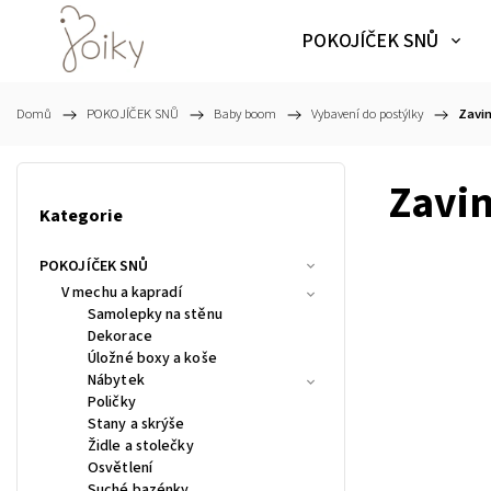
POKOJÍČEK SNŮ
Domů
/
POKOJÍČEK SNŮ
/
Baby boom
/
Vybavení do postýlky
/
Zavin
Zavin
Kategorie
POKOJÍČEK SNŮ
V mechu a kapradí
Samolepky na stěnu
Dekorace
Úložné boxy a koše
Nábytek
Poličky
Stany a skrýše
Židle a stolečky
Osvětlení
Suché bazénky