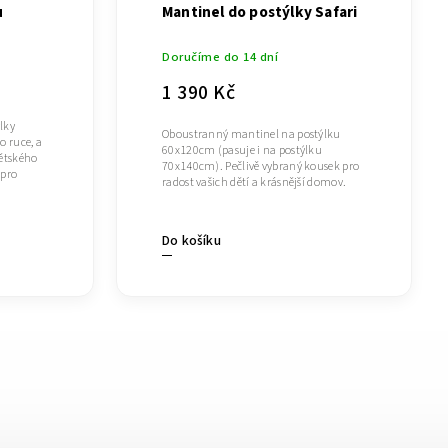
u
Mantinel do postýlky Safari
Doručíme do 14 dní
1 390 Kč
lky
Oboustranný mantinel na postýlku
o ruce, a
60x120cm (pasuje i na postýlku
ětského
70x140cm). Pečlivě vybraný kousek pro
 pro
radost vašich dětí a krásnější domov.
Do košíku