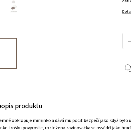
dětí 
Deta
 popis produktu
emně obklopuje miminko a dává mu pocit bezpečí jako když bylo u
ko trošku povyroste, rozložená zavinovačka se osvědčí jako hrací