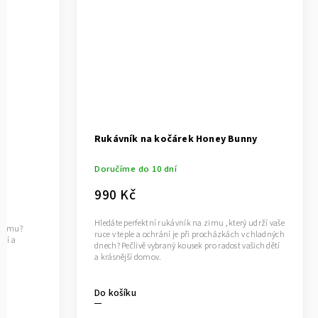
Rukávník na kočárek Honey Bunny
Doručíme do 10 dní
990 Kč
Hledáte perfektní rukávník na zimu , který udrží vaše
a zimu?
ruce v teple a ochrání je při procházkách v chladných
ětí a
dnech? Pečlivě vybraný kousek pro radost vašich dětí
a krásnější domov.
Do košíku