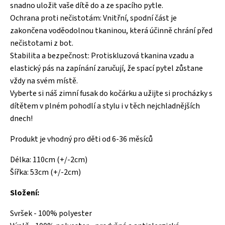
snadno uložit vaše dítě do a ze spacího pytle.
Ochrana proti nečistotám: Vnitřní, spodní část je
zakončena voděodolnou tkaninou, která účinně chrání před
nečistotami z bot.
Stabilita a bezpečnost: Protiskluzová tkanina vzadu a
elastický pás na zapínání zaručují, že spací pytel zůstane
vždy na svém místě.
Vyberte si náš zimní fusak do kočárku a užijte si procházky s
dítětem v plném pohodlí a stylu i v těch nejchladnějších
dnech!
Produkt je vhodný pro děti od 6-36 měsíců
Délka: 110cm (+/-2cm)
Šířka: 53cm (+/-2cm)
Složení:
Svršek - 100% polyester