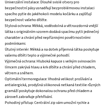
Univerzální instalace: Dlouhé svislé otvory pro
bezpečnostní pásy usnadňují bezproblémovou instalaci
spacího pytle do jakéhokoli modelu kočárku a zajišťují
bezpečnost vašeho dítěte.
Stylová ochrana: Měkká, voděodolná a větruvzdorná vnější
látka s originálním vzorem dodává spacímu pytli jedinečný
charakter a chrání před nepříznivými povětrnostními
podmínkami.
Útulný interiér: Měkká a na dotek příjemná látka poskytuje
vašemu dítěti teplo a výjimečné pohodlí.
Výjimečná ochrana: Hluboká kapuce s velkým svinovacím
límcem zakrývá hlavu a krk dítěte a chrání před chladem,
větrem a sněhem.
Optimální termoregulace: Vhodná velikost prošívání a
antialergická, prodyšná silikonová netkaná textilie různých
gramáží poskytuje dokonalou ochranu před chladem a
zároveň zabraňuje přehřívání.
Pohodlný přístup: Centrální zip vám umožní rychle a