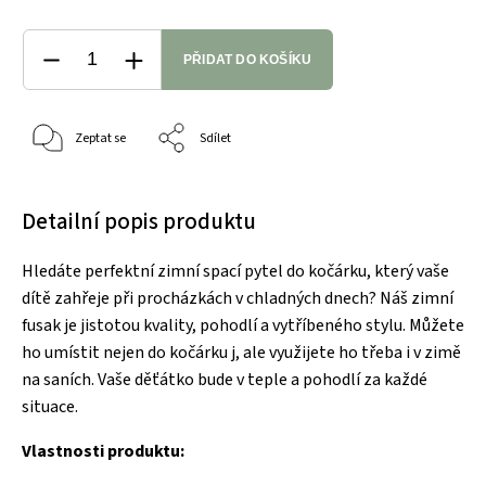
PŘIDAT DO KOŠÍKU
Zeptat se
Sdílet
Detailní popis produktu
Hledáte perfektní zimní spací pytel do kočárku, který vaše
dítě zahřeje při procházkách v chladných dnech? Náš zimní
fusak je jistotou kvality, pohodlí a vytříbeného stylu. Můžete
ho umístit nejen do kočárku j, ale využijete ho třeba i v zimě
na saních. Vaše děťátko bude v teple a pohodlí za každé
situace.
Vlastnosti produktu: