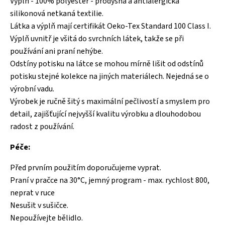
Výplň - 100% polyester - prodyšná a antialergická
silikonová netkaná textilie.
Látka a výplň mají certifikát Oeko-Tex Standard 100 Class I.
Výplň uvnitř je všitá do svrchních látek, takže se při
používání ani praní nehýbe.
Odstíny potisku na látce se mohou mírně lišit od odstínů
potisku stejné kolekce na jiných materiálech. Nejedná se o
výrobní vadu.
Výrobek je ručně šitý s maximální pečlivostí a smyslem pro
detail, zajišťující nejvyšší kvalitu výrobku a dlouhodobou
radost z používání.
Péče:
Před prvním použitím doporučujeme vyprat.
Praní v pračce na 30°C, jemný program - max. rychlost 800,
neprat v ruce
Nesušit v sušičce.
Nepoužívejte bělidlo.