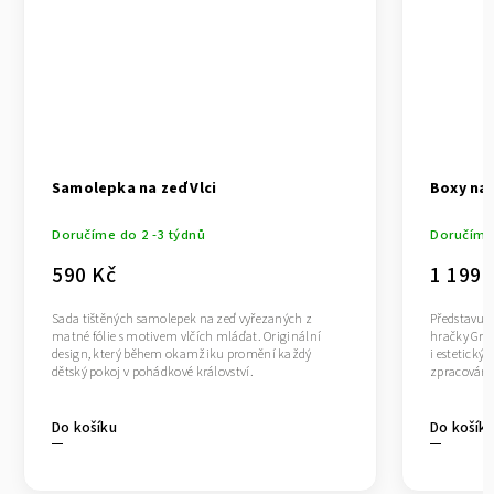
Samolepka na zeď Vlci
Boxy na 
Doručíme do 2 -3 týdnů
Doručíme 
590 Kč
1 199 
Sada tištěných samolepek na zeď vyřezaných z
Představuj
matné fólie s motivem vlčích mláďat. Originální
hračky Gree
design, který během okamžiku promění každý
i estetický
dětský pokoj v pohádkové království.
zpracování,
Do košíku
Do košík