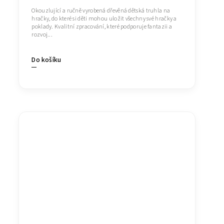
Okouzlující a ručně vyrobená dřevěná dětská truhla na
hračky, do které si děti mohou uložit všechny své hračky a
poklady. Kvalitní zpracování, které podporuje fantazii a
rozvoj...
Do košíku