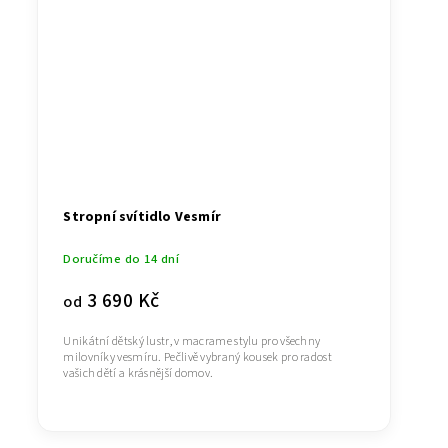
Stropní svítidlo Vesmír
Doručíme do 14 dní
3 690 Kč
od
Unikátní dětský lustr, v macrame stylu pro všechny
milovníky vesmíru. Pečlivě vybraný kousek pro radost
vašich dětí a krásnější domov.