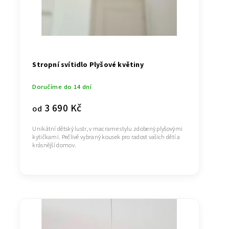
Stropní svítidlo Plyšové květiny
Doručíme do 14 dní
3 690 Kč
od
Unikátní dětský lustr, v macrame stylu zdobený plyšovými
kytičkami. Pečlivě vybraný kousek pro radost vašich dětí a
krásnější domov.