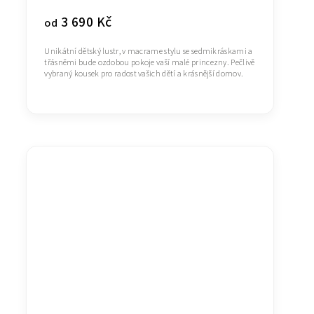
3 690 Kč
od
Unikátní dětský lustr, v macrame stylu se sedmikráskami a
třásněmi bude ozdobou pokoje vaší malé princezny. Pečlivě
vybraný kousek pro radost vašich dětí a krásnější domov.