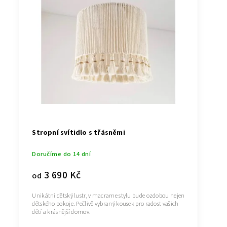
Stropní svítidlo s třásněmi
Doručíme do 14 dní
3 690 Kč
od
Unikátní dětský lustr, v macrame stylu bude ozdobou nejen
dětského pokoje. Pečlivě vybraný kousek pro radost vašich
dětí a krásnější domov.