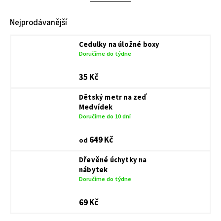
Nejprodávanější
Cedulky na úložné boxy
Doručíme do týdne
35 Kč
Dětský metr na zeď
Medvídek
Doručíme do 10 dní
649 Kč
od
Dřevěné úchytky na
nábytek
Doručíme do týdne
69 Kč