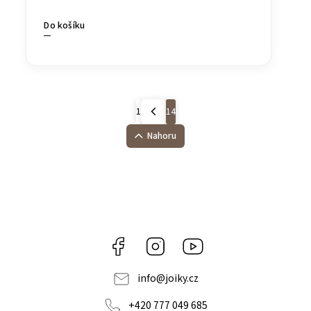
Do košíku
1
14
Nahoru
Facebook
Instagram
https://www.youtube.co
info
@
joiky.cz
+420 777 049 685