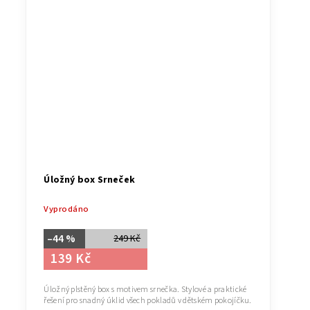
Úložný box Srneček
Vyprodáno
–44 %
249 Kč
139 Kč
Úložný plstěný box s motivem srnečka. Stylové a praktické
řešení pro snadný úklid všech pokladů v dětském pokojíčku.