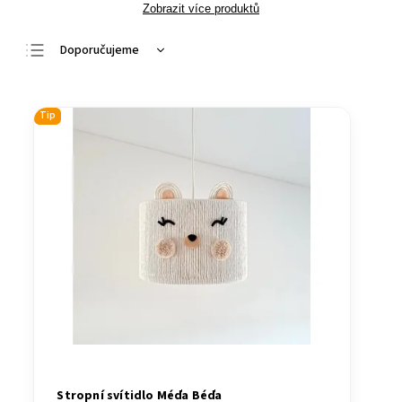
Zobrazit více produktů
Doporučujeme
Nejlevnější
Nejdražší
Tip
Nejprodávanější
Abecedně
Stropní svítidlo Méďa Béďa