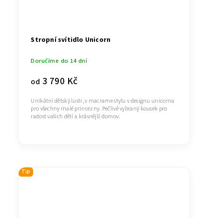
Stropní svítidlo Unicorn
Doručíme do 14 dní
3 790 Kč
od
Unikátní dětský lustr, v macrame stylu v designu unicorna
pro všechny malé princezny. Pečlivě vybraný kousek pro
radost vašich dětí a krásnější domov.
Tip