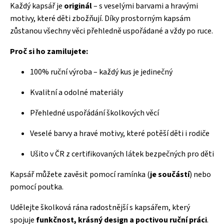
Každý kapsář je
originál
– s veselými barvami a hravými
motivy, které děti zbožňují. Díky prostorným kapsám
zůstanou všechny věci přehledně uspořádané a vždy po ruce.
Proč si ho zamilujete:
100% ruční výroba – každý kus je jedinečný
Kvalitní a odolné materiály
Přehledné uspořádání školkových věcí
Veselé barvy a hravé motivy, které potěší děti i rodiče
Ušito v ČR z certifikovaných látek bezpečných pro děti
Kapsář můžete zavěsit pomocí ramínka (
je součástí
) nebo
pomocí poutka.
Udělejte školková rána radostnější s kapsářem, který
spojuje
funkčnost, krásný design a poctivou ruční práci
.