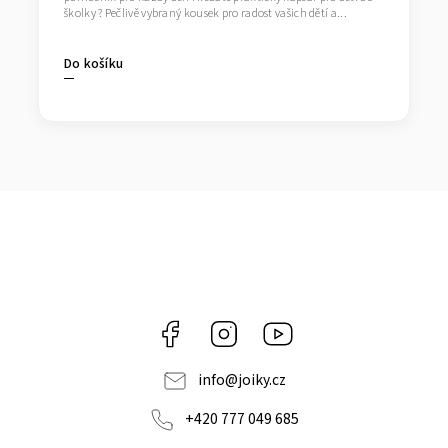
školky ? Pečlivě vybraný kousek pro radost vašich dětí a...
Do košíku
Facebook
Instagram
https://www.youtube.co
info
@
joiky.cz
+420 777 049 685