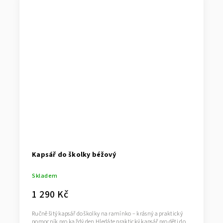
Kapsář do školky béžový
Skladem
1 290 Kč
Ručně šitý kapsář do školky na ramínko – krásný a praktický
pomocník pro každý den Hledáte praktický kapsář pro děti do