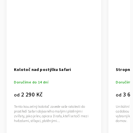
Kolotoč nad postýlku Safari
Stropní 
Doručíme do 14 dní
Doručíme 
2 290 Kč
3 69
od
od
Tento kouzelný kolotoč zavede vaše ratolesti do
Unikátní dě
prostředí Safari obývaného malými plstěnými
ozdobou po
zvířaty, jako je lev, opice a žirafa, kteří se točí mezi
vybraný kou
hvězdami, střapci, plstěnými...
domov.