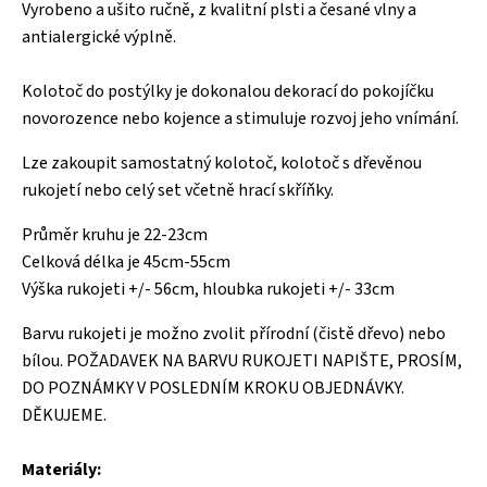
Vyrobeno a ušito ručně, z kvalitní plsti a česané vlny a
antialergické výplně.
Kolotoč do postýlky je dokonalou dekorací do pokojíčku
novorozence nebo kojence a stimuluje rozvoj jeho vnímání.
Lze zakoupit samostatný kolotoč, kolotoč s dřevěnou
rukojetí nebo celý set včetně hrací skříňky.
Průměr kruhu je 22-23cm
Celková délka je 45cm-55cm
Výška rukojeti +/- 56cm, hloubka rukojeti +/- 33cm
Barvu rukojeti je možno zvolit přírodní (čistě dřevo) nebo
bílou. POŽADAVEK NA BARVU RUKOJETI NAPIŠTE, PROSÍM,
DO POZNÁMKY V POSLEDNÍM KROKU OBJEDNÁVKY.
DĚKUJEME.
Materiály: