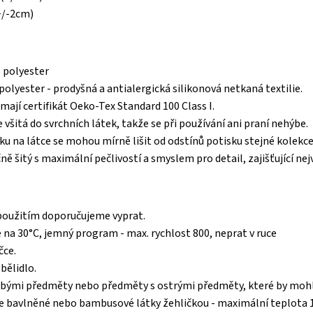
+/-2cm)
 polyester
polyester - prodyšná a antialergická silikonová netkaná textilie.
 mají certifikát Oeko-Tex Standard 100 Class I.
e všitá do svrchních látek, takže se při používání ani praní nehýbe.
ku na látce se mohou mírně lišit od odstínů potisku stejné kolekce
čně šitý s maximální pečlivostí a smyslem pro detail, zajišťující ne
použitím doporučujeme vyprat.
e na 30°C, jemný program - max. rychlost 800, neprat v ruce
čce.
bělidlo.
ubými předměty nebo předměty s ostrými předměty, které by mohl
e bavlněné nebo bambusové látky žehličkou - maximální teplota 