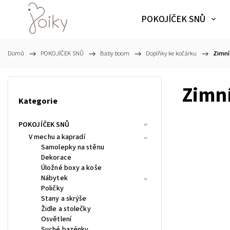
POKOJÍČEK SNŮ
Domů
/
POKOJÍČEK SNŮ
/
Baby boom
/
Doplňky ke kočárku
/
Zimní
Zimní
Kategorie
POKOJÍČEK SNŮ
V mechu a kapradí
Samolepky na stěnu
Dekorace
Úložné boxy a koše
Nábytek
Poličky
Stany a skrýše
Židle a stolečky
Osvětlení
Suché bazénky