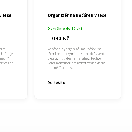
V lese
Organizér na kočárek V lese
Doručíme do 10 dní
1 090 Kč
zimu ,
Voděodolný organizér na kočárek se
ochrání je
třemi praktickými kapsami, dvě zvenčí,
dnech?
třetí uvnitř, ideální na láhev. Pečlivě
ost vašich
vybraný kousek pro radost vašich dětí a
krásnější domov.
Do košíku