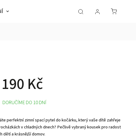
BÍ
NÁBYTEK
SLADKÉ SNY
Dárky pro dě
 190 Kč
DORUČÍME DO 10 DNÍ
áte perfektní zimní spací pytel do kočárku, který vaše dítě zahřeje
procházkách v chladných dnech? Pečlivě vybraný kousek pro radost
h dětí a krásnější domov.