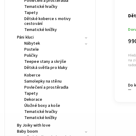
Povlečení a prostěradla
Tematické hračky
Tapety
Dět
Dětské koberce s motivy
cestování
Tematické knížky
Doru
Páni kluci
99
Nábytek
Postele
Poličky
Hledá
na z
Teepee stany a skrýše
rados
Dětská světla pro kluky
Koberce
Samolepky na stěnu
Do 
Povlečení a prostěradla
Tapety
Dekorace
Úložné boxy a koše
Tematické hračky
Tematické knížky
By Joiky with love
Baby boom