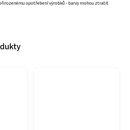
k přirozenému opotřebení výrobků - barvy mohou ztratit
odukty