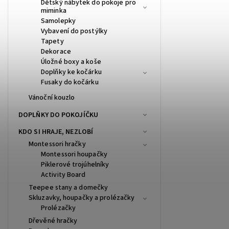
Dětský nábytek do pokoje pro
miminka
Samolepky
Vybavení do postýlky
Tapety
Dekorace
Úložné boxy a koše
Doplňky ke kočárku
Fusaky do kočárku
Vánoční kouzlo
DOPLŇKY DO POKOJÍČKU
KDO SI HRAJE, NEZLOBÍ
Montessori hračky
Montessori houpačky
Piklerové trojúhelníky
Activity Board
Teepee stany a domečky
Skluzavky, houpačky a prolézačky
Prolézačky
Dřevěné hračky