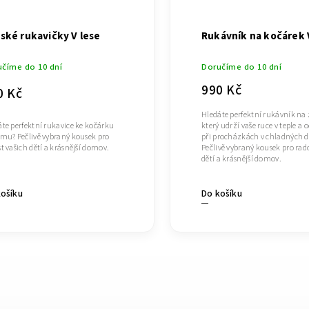
ské rukavičky V lese
Rukávník na kočárek 
číme do 10 dní
Doručíme do 10 dní
990 Kč
0 Kč
Hledáte perfektní rukávník na 
te perfektní rukavice ke kočárku
který udrží vaše ruce v teple a 
imu? Pečlivě vybraný kousek pro
při procházkách v chladných 
t vašich dětí a krásnější domov.
Pečlivě vybraný kousek pro rad
dětí a krásnější domov.
Do košíku
košíku