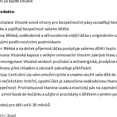
lí za každé situace.
roduktu:
nstalace: Dlouhé svislé otvory pro bezpečnostní pásy usnadňují be
u a zajišťují bezpečnost vašeho dítěte.
na: Měkká, voděodolná a větruvzdorná vnější látka s originálním v
ivými povětrnostními podmínkami.
ér: Měkká a na dotek příjemná látka poskytuje vašemu dítěti teplo 
rana: Hluboká kapuce s velkým svinovacím límcem zakrývá hlavu a
moregulace: Vhodná velikost prošívání a antialergická, prodyšná 
hranu před chladem a zároveň zabraňuje přehřívání.
tup: Centrální zip vám umožní rychle a snadno uložit vaše dítě do 
 nečistotám: Vnitřní, spodní část je zakončena voděodolnou tkani
ezpečnost: Protiskluzová tkanina vzadu a elastický pás na zapínání 
š zimní fusak do kočárku a užijte si procházky s dítětem v plném poh
odný pro děti od 6-36 měsíců
 (+/-2cm)