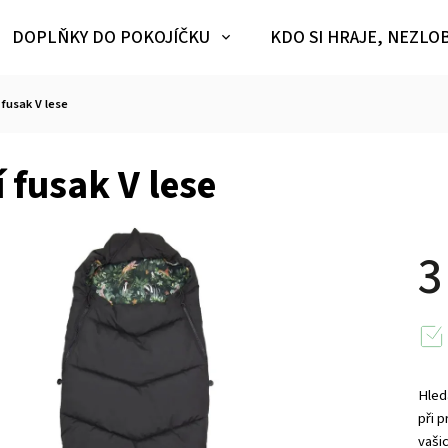
DOPLŇKY DO POKOJÍČKU
KDO SI HRAJE, NEZLO
 fusak V lese
 fusak V lese
3
Hled
při 
vašic